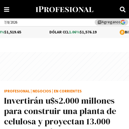
Agreganos
library_add
7/8/2026
DÓLAR CCL
1.06%
$1,576.19
BITCOIN
0.2%
$6
IPROFESIONAL
|
NEGOCIOS
|
EN CORRIENTES
Invertirán u$s2.000 millones
para construir una planta de
celulosa y proyectan 13.000