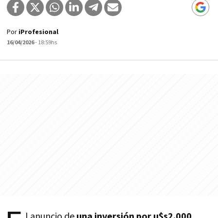
Por
iProfesional
16/04/2026
- 18:59hs
l anuncio de
una inversión por u$s2.000