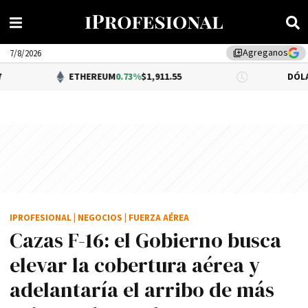
Agreganos
library_add
7/8/2026
ETHEREUM
0.73%
$1,911.55
DÓLAR BNA
0.34%
IPROFESIONAL
|
NEGOCIOS
|
FUERZA AÉREA
Cazas F-16: el Gobierno busca
elevar la cobertura aérea y
adelantaría el arribo de más