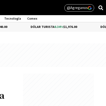
Agreganos
library_add
Tecnología
Comex
DÓLAR TURISTA
0.34%
$1,976.00
DÓLAR MEP
-0.
da