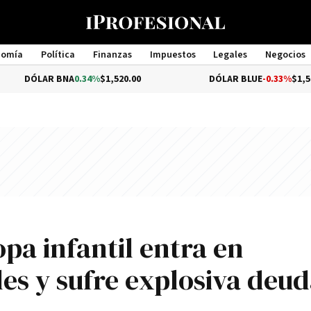
nomía
Política
Finanzas
Impuestos
Legales
Negocios
Management
R BNA
0.34%
$1,520.00
DÓLAR BLUE
-0.33%
$1,540.00
pa infantil entra en
les y sufre explosiva deu