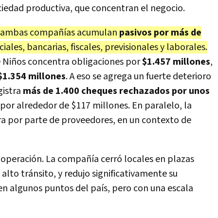
ciedad productiva, que concentran el negocio.
ntre ambas compañías acumulan
pasivos por más de
ales, bancarias, fiscales, previsionales y laborales.
e Niños concentra obligaciones por
$1.457 millones
,
$1.354 millones
. A eso se agrega un fuerte deterioro
gistra
más de 1.400 cheques rechazados por unos
por alrededor de $117 millones. En paralelo, la
a por parte de proveedores, en un contexto de
a operación. La compañía cerró locales en plazas
alto tránsito, y redujo significativamente su
en algunos puntos del país, pero con una escala