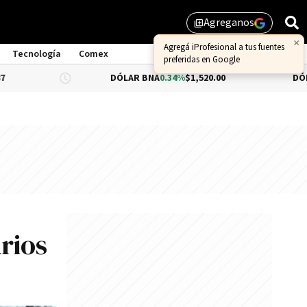
Agreganos
library_add
×
Agregá iProfesional a tus fuentes
Tecnología
Comex
preferidas en Google
DÓLAR BNA
0.34%
$1,520.00
DÓLAR BLUE
$1
rios