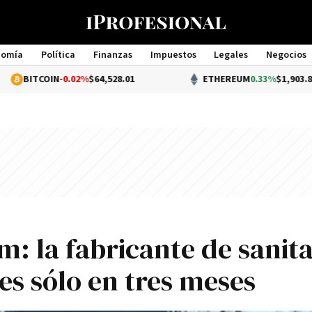
nomía
Política
Finanzas
Impuestos
Legales
Negocios
Management
IN
-0.02%
$64,528.01
ETHEREUM
0.33%
$1,903.87
: la fabricante de sanita
es sólo en tres meses