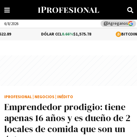
Agreganos
library_add
6/8/2026
DÓLAR CCL
0.66%
$1,575.78
BITCOIN
-2.17%
$63,0
IPROFESIONAL
|
NEGOCIOS
|
INÉDITO
Emprendedor prodigio: tiene
apenas 16 años y es dueño de 2
locales de comida que son un