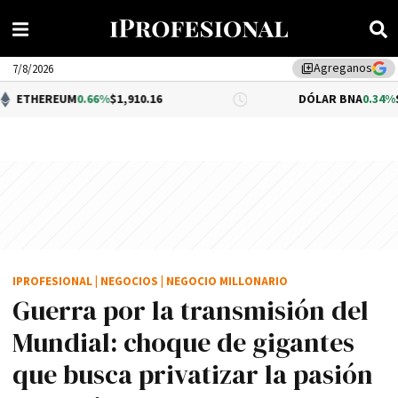
Agreganos
library_add
7/8/2026
M
0.66%
$1,910.16
DÓLAR BNA
0.34%
$1,520.00
IPROFESIONAL
|
NEGOCIOS
|
NEGOCIO MILLONARIO
Guerra por la transmisión del
Mundial: choque de gigantes
que busca privatizar la pasión