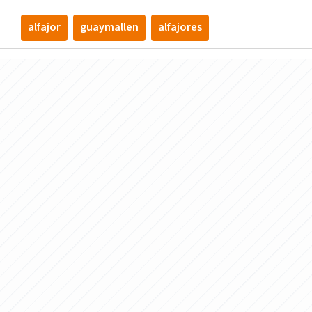
alfajor
guaymallen
alfajores