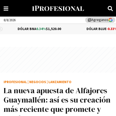
Agreganos
library_add
8/8/2026
LAR BNA
0.34%
$1,520.00
DÓLAR BLUE
-0.33%
$1,540.00
IPROFESIONAL
|
NEGOCIOS
|
LANZAMIENTO
La nueva apuesta de Alfajores
Guaymallén: así es su creación
más reciente que promete y