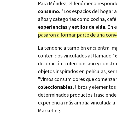
Para Méndez, el fenómeno responde
consumo
. "Los espacios del hogar 
años y categorías como cocina, caf
experiencias
y
estilos de vida
. En 
pasaron a formar parte de una conve
La tendencia también encuentra im
contenidos vinculados al llamado "
decoración, coleccionismo y construc
objetos inspirados en películas, ser
"Vimos consumidores que comenzaro
coleccionables
, libros y elemento
determinados productos trascienden 
experiencia más amplia vinculada a 
Marketing.