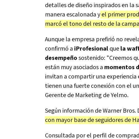
detalles de diseño inspirados en la 
manera escalonada y
el primer produ
marcó el tono del resto de la camp
Aunque la empresa prefirió no revela
confirmó a
iProfesional
que
la waf
desempeño
sostenido: "Creemos q
están muy asociados a
momentos de
invitan a compartir una experiencia
tienen una fuerte conexión con el un
Gerente de Marketing de Yelmo.
Según información de Warner Bros. 
con mayor base de seguidores de Har
Consultada por el perfil de comprad