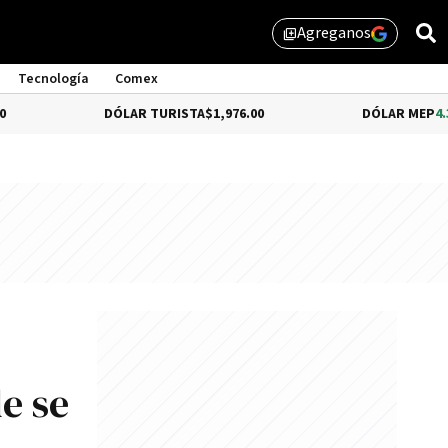
Agreganos
library_add
Tecnología
Comex
DÓLAR TURISTA
$1,976.00
DÓLAR MEP
4.35%
$1,57
e se