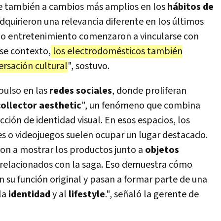
 también a cambios más amplios en los
hábitos de
adquirieron una relevancia diferente en los últimos
é o entretenimiento comenzaron a vincularse con
ese contexto,
los electrodomésticos también
rsación cultural
", sostuvo.
pulso en las
redes sociales
, donde proliferan
collector aesthetic
", un fenómeno que combina
ción de identidad visual. En esos espacios, los
ies o videojuegos suelen ocupar un lugar destacado.
n a mostrar los productos junto a
objetos
s relacionados con la saga. Eso demuestra cómo
su función original y pasan a formar parte de una
la
identidad
y al
lifestyle
.", señaló la gerente de