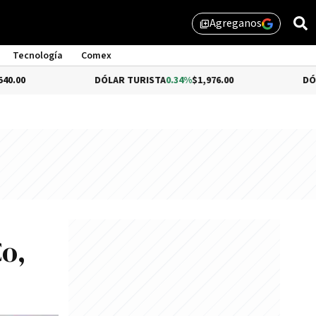
Agreganos
library_add
Tecnología
Comex
DÓLAR TURISTA
0.34%
$1,976.00
DÓLAR MEP
-0
o,