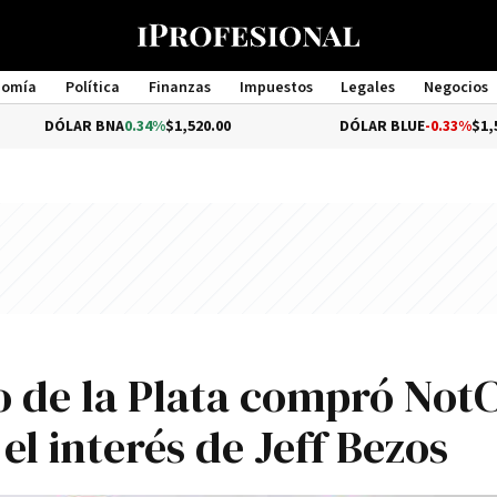
nomía
Política
Finanzas
Impuestos
Legales
Negocios
Management
R BNA
0.34%
$1,520.00
DÓLAR BLUE
-0.33%
$1,540.00
 de la Plata compró NotC
el interés de Jeff Bezos