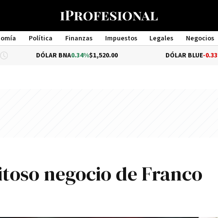
nomía
Política
Finanzas
Impuestos
Legales
Negocios
Management
ÓLAR BNA
0.34%
$1,520.00
DÓLAR BLUE
-0.33%
$1,540.00
xitoso negocio de Franco