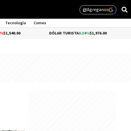
Agreganos
library_add
Tecnología
Comex
DÓLAR TURISTA
0.34%
$1,976.00
DÓLAR ME