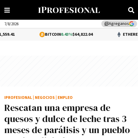
Agreganos
library_add
7/8/2026
BITCOIN
0.43%
$64,822.04
ETHEREUM
0.82%
$1,
IPROFESIONAL
|
NEGOCIOS
|
EMPLEO
Rescatan una empresa de
quesos y dulce de leche tras 3
meses de parálisis y un pueblo