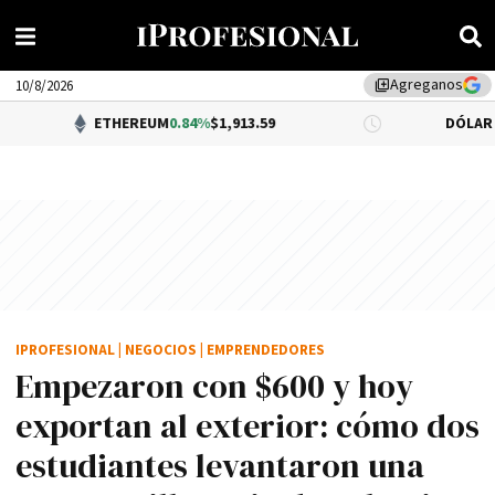
Agreganos
library_add
10/8/2026
ETHEREUM
0.84%
$1,913.59
DÓLAR BNA
0.34%
$1,
IPROFESIONAL
|
NEGOCIOS
|
EMPRENDEDORES
Empezaron con $600 y hoy
exportan al exterior: cómo dos
estudiantes levantaron una