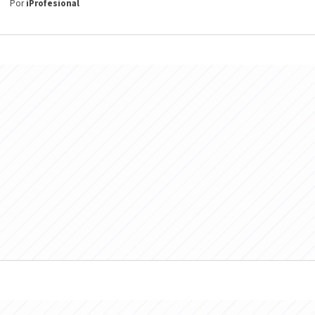
Por
iProfesional