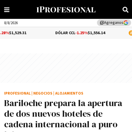
Agreganos
library_add
8/8/2026
31
DÓLAR CCL
-1.25%
$1,556.14
BITCOIN
$64
IPROFESIONAL
|
NEGOCIOS
|
ALOJAMIENTOS
Bariloche prepara la apertura
de dos nuevos hoteles de
cadena internacional a puro