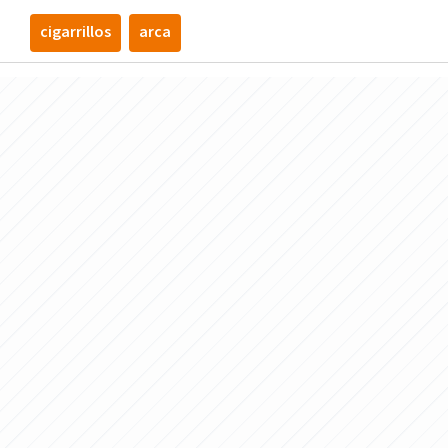
cigarrillos
arca