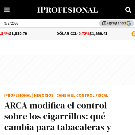
Agreganos
library_add
9/8/2026
79
DÓLAR CCL
-0.72%
$1,559.41
BITCOIN
0.
IPROFESIONAL
|
NEGOCIOS
|
CAMBIA EL CONTROL FISCAL
ARCA modifica el control
sobre los cigarrillos: qué
cambia para tabacaleras y