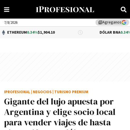
Agreganos
library_add
7/8/2026
UM
0.34%
$1,904.10
DÓLAR BNA
0.34%
$1,520.00
IPROFESIONAL
|
NEGOCIOS
|
TURISMO PREMIUM
Gigante del lujo apuesta por
Argentina y elige socio local
para vender viajes de hasta