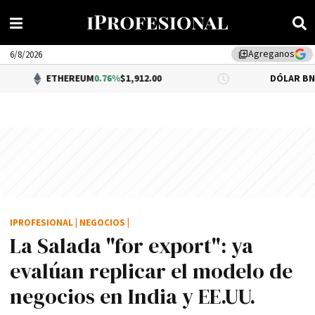
Agreganos
library_add
6/8/2026
HEREUM
0.76%
$1,912.00
DÓLAR BNA
0.34%
$1,520
IPROFESIONAL
|
NEGOCIOS
|
La Salada "for export": ya
evalúan replicar el modelo de
negocios en India y EE.UU.