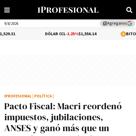
Agreganos
library_add
9/8/2026
DÓLAR CCL
-1.25%
$1,556.14
BITCOIN
0.31%
$64
IPROFESIONAL
|
POLÍTICA
|
Pacto Fiscal: Macri reordenó
impuestos, jubilaciones,
ANSES y ganó más que un