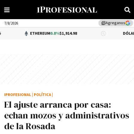
Agreganos
library_add
7/8/2026
ETHEREUM
0.8%
$1,914.98
DÓLAR BNA
$1,52
IPROFESIONAL
|
POLÍTICA
|
El ajuste arranca por casa:
echan mozos y administrativos
de la Rosada