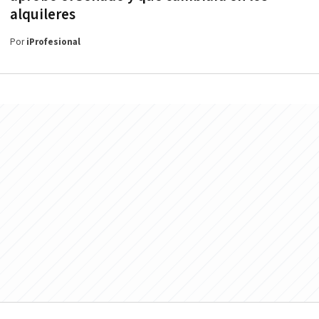
alquileres
Por
iProfesional