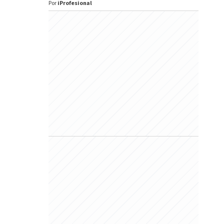
Por
iProfesional