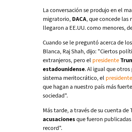
La conversación se produjo en el m
migratorio,
DACA
, que concede las
llegaron a EE.UU. como menores, de
Cuando se le preguntó acerca de lo
Blanca, Raj Shah, dijo: "Ciertos polí
extranjeros, pero el
presidente
Trum
estadounidense
. Al igual que otro
sistema meritocrático, el
president
que hagan a nuestro paí­s más fuerte
sociedad".
Más tarde, a través de su cuenta de 
acusaciones
que fueron publicadas
record".