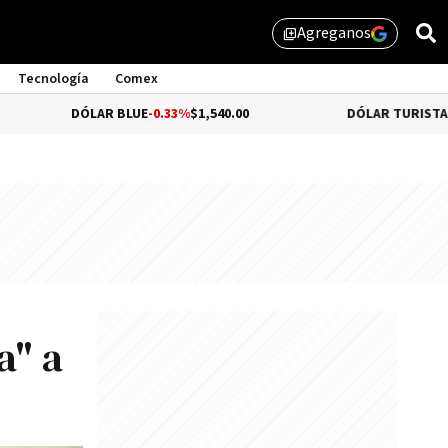
Agreganos
library_add
Tecnología
Comex
DÓLAR BLUE
-0.33%
$1,540.00
DÓLAR TURISTA
0.34%
$1,97
a" a