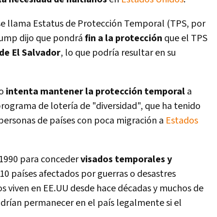
se llama Estatus de Protección Temporal (TPS, por
ump dijo que pondrá
fin a la protección
que el TPS
de El Salvador
, lo que podrí­a resultar en su
do
intenta mantener la protección temporal
a
rograma de loterí­a de "diversidad", que ha tenido
personas de paí­ses con poca migración a
Estados
 1990 para conceder
visados temporales y
10 paí­ses afectados por guerras o desastres
ios viven en EE.UU desde hace décadas y muchos de
drí­an permanecer en el paí­s legalmente si el