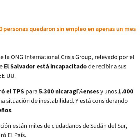
00 personas quedaron sin empleo en apenas un mes
de la ONG International Crisis Group, relevado por el
ue
El Salvador está incapacitado
de recibir a sus
EE UU.
ró el TPS
para
5.300 nicaragí¼enses
y unos
1.000
 una situación de inestabilidad. Y está considerando
eños
.
ación están miles de ciudadanos de Sudán del Sur,
ó El Paí­s.