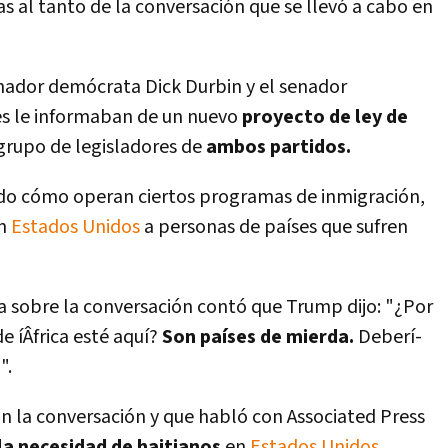
s al tanto de la conversación que se llevó a cabo en
enador demócrata Dick Durbin y el senador
es le informaban de un nuevo
proyecto de ley de
rupo de legisladores de
ambos partidos.
ndo cómo operan ciertos programas de inmigración,
n
Estados Unidos
a personas de paí­ses que sufren
a sobre la conversación contó que Trump dijo: "¿Por
íÂfrica esté aquí­?
Son paí­ses de mierda.
Deberí­
a
".
n la conversación y que habló con Associated Press
la necesidad de haitianos
en
Estados Unidos
.