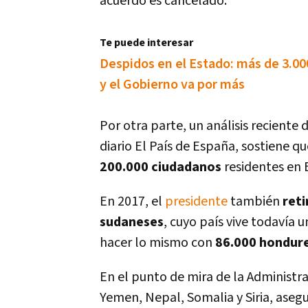
acuerdo es cancelado.
Te puede interesar
Despidos en el Estado: más de 3.0
y el Gobierno va por más
Por otra parte, un análisis reciente 
diario El Paí­s de España, sostiene q
200.000 ciudadanos
residentes en 
En 2017, el
presidente
también
reti
sudaneses
, cuyo paí­s vive todaví­a
hacer lo mismo con
86.000 hondur
En el punto de mira de la Administr
Yemen, Nepal, Somalia y Siria, asegur