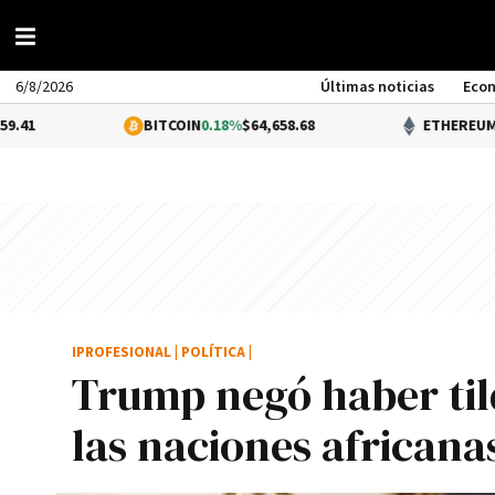
6/8/2026
Últimas noticias
Eco
BITCOIN
0.18%
$64,658.68
ETHEREUM
0.41%
$1,9
IPROFESIONAL
|
POLÍTICA
|
Trump negó haber til
las naciones africana