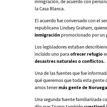
inmigración, de acuerdo con persona
la Casa Blanca.
El acuerdo fue conversado con el s
republicano Lindsey Graham, quien
inmigración
promocionado por un g
Los legisladores estaban describie
incluido uno para
ofrecer refugio
e
desastres naturales o conflictos.
Una de las fuentes que fue informad
qué queremos que toda esta gente de 
amos tener
más gente de Norueg
Una segunda fuente familiarizada co
dijo que Trump también
cuestionó 