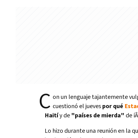
C
on un lenguaje tajantemente vul
cuestionó el jueves
por qué
Esta
Haití­
y de
"paí­ses de mierda"
de íÂ
Lo hizo durante una reunión en la q