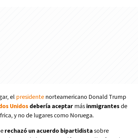
gar, el
presidente
norteamericano Donald Trump
dos Unidos
deberí­a aceptar
más
inmigrantes
de
frica, y no de lugares como Noruega.
ue
rechazó un acuerdo bipartidista
sobre