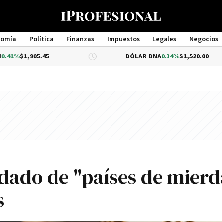
nomía
Política
Finanzas
Impuestos
Legales
Negocios
Management
05.45
DÓLAR BNA
0.34%
$1,520.00
dado de "paí­ses de mierd
s