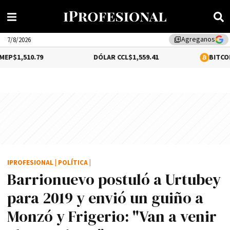
Agreganos
library_add
7/8/2026
9
DÓLAR CCL
$1,559.41
BITCOIN
0.12%
$64,6
IPROFESIONAL
|
POLÍTICA
|
Barrionuevo postuló a Urtubey
para 2019 y envió un guiño a
Monzó y Frigerio: "Van a venir