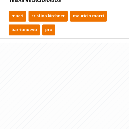
TEMAS RELACIONADOS
macri
cristina kirchner
mauricio macri
barrionuevo
pro