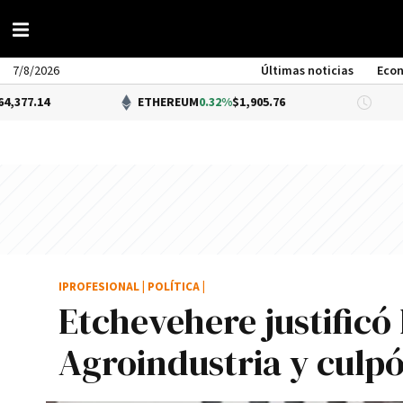
7/8/2026
Últimas noticias
Eco
ETHEREUM
0.32%
$1,905.76
DÓLAR 
IPROFESIONAL
|
POLÍTICA
|
Etchevehere justificó
Agroindustria y culp