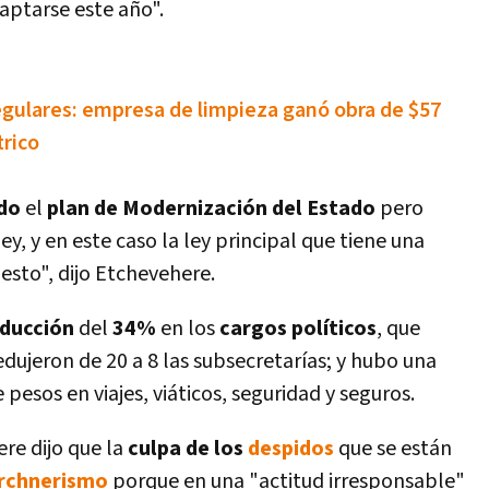
aptarse este año".
rregulares: empresa de limpieza ganó obra de $57
trico
do
el
plan de Modernización del Estado
pero
, y en este caso la ley principal que tiene una
esto", dijo Etchevehere.
ducción
del
34%
en los
cargos polí­ticos
, que
edujeron de 20 a 8 las subsecretarí­as; y hubo una
esos en viajes, viáticos, seguridad y seguros.
re dijo que la
culpa de los
despidos
que se están
irchnerismo
porque en una "actitud irresponsable"