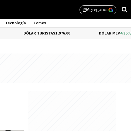
Agreganos
library_add
Tecnología
Comex
DÓLAR TURISTA
$1,976.00
DÓLAR MEP
4.35%
$1,579.46