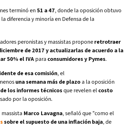
iones terminó en
51 a 47
, donde la oposición obtuvo
 la diferencia y minorí­a en Defensa de la
sladores peronistas y massistas propone
retrotraer
diciembre de 2017 y actualizarlas de acuerdo a la
jar 50% el IVA
para
consumidores y Pymes
.
idente de esa comisión
, el
l menos
una semana más de plazo
a la oposición
 de los informes técnicos
que revelen el
costo
sado por la oposición.
el massista
Marco Lavagna
, señaló que "como el
as
sobre el supuesto de una inflación baja
, de