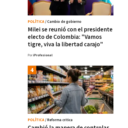
POLÍTICA
/ Cambio de gobierno
Milei se reunió con el presidente
electo de Colombia: "Vamos
tigre, viva la libertad carajo"
Por
iProfesional
POLÍTICA
/ Reforma critica
Cambió la manera de controlar