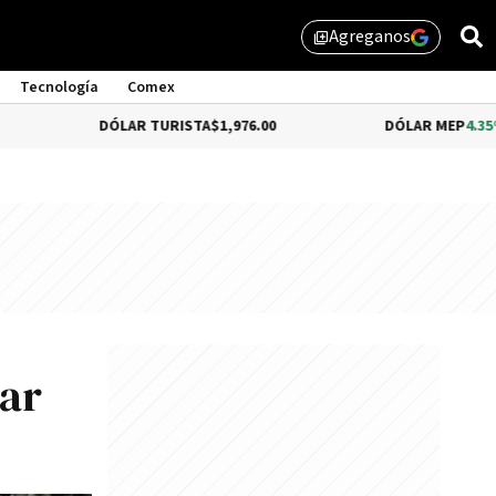
Agreganos
library_add
Tecnología
Comex
DÓLAR TURISTA
$1,976.00
DÓLAR MEP
4.35%
$1,579.46
nar