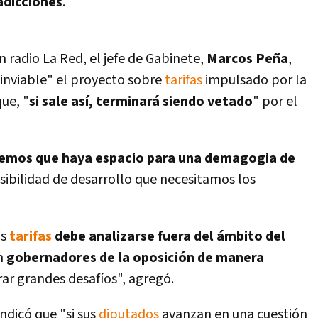
adicciones
.
 radio La Red, el jefe de Gabinete,
Marcos Peña
,
inviable" el proyecto sobre
tarifas
impulsado por la
que, "
si sale así­, terminará siendo vetado
" por el
emos que haya espacio para una demagogia de
sibilidad de desarrollo que necesitamos los
as
tarifas
debe analizarse fuera del ámbito del
n
gobernadores de la oposición de manera
r grandes desafí­os", agregó.
indicó que "si sus
diputados
avanzan en una cuestión