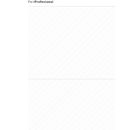
Por
iProfesional