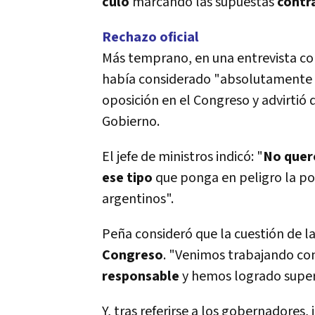
culo
marcando las supuestas
contr
Rechazo oficial
Más temprano, en una entrevista con
habí­a considerado "absolutamente 
oposición en el Congreso y advirtió 
Gobierno.
El jefe de ministros indicó: "
No quer
ese tipo
que ponga en peligro la po
argentinos".
Peña consideró que la cuestión de l
Congreso
. "Venimos trabajando co
responsable
y hemos logrado supera
Y, tras referirse a los gobernadores, 