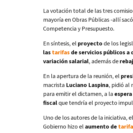
La votación total de las tres comis
mayorí­a en Obras Públicas -allí­ sacó
Competencia y Presupuesto.
En sí­ntesis, el
proyecto
de los legi
las
tarifas
de servicios públicos a 
variación salarial
, además de
reba
En la apertura de la reunión, el
pres
macrista
Luciano
Laspina
, pidió a
para emitir el dictamen, a la
espera
fiscal
que tendrí­a el proyecto impul
Uno de los autores de la iniciativa, 
Gobierno hizo el
aumento de
tarif