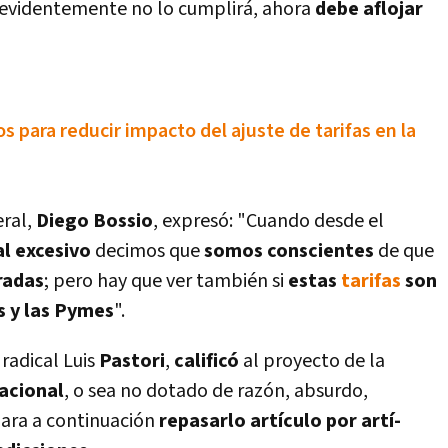
 y evidentemente no lo cumplirá, ahora
debe aflojar
 para reducir impacto del ajuste de tarifas en la
eral,
Diego Bossio
, expresó: "Cuando desde el
al excesivo
decimos que
somos conscientes
de que
radas
; pero hay que ver también si
estas
tarifas
son
s y las Pymes
".
l radical Luis
Pastori
,
calificó
al proyecto de la
racional
, o sea no dotado de razón, absurdo,
 para a continuación
repasarlo artí­culo por artí­