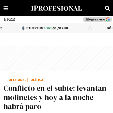
Agreganos
library_add
8/8/2026
ETHEREUM
0.76%
$1,912.00
DÓLAR BNA
0.
IPROFESIONAL
|
POLÍTICA
|
Conflicto en el subte: levantan
molinetes y hoy a la noche
habrá paro