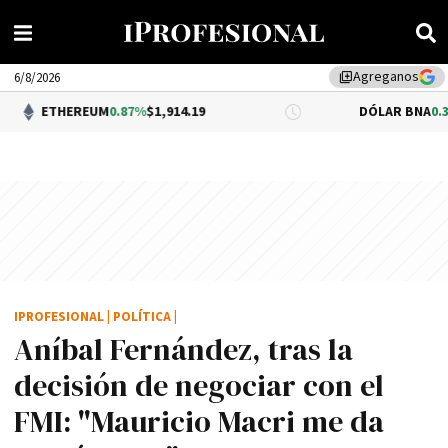
Agreganos
library_add
6/8/2026
REUM
0.87%
$1,914.19
DÓLAR BNA
0.34%
$1,520.00
IPROFESIONAL
|
POLÍTICA
|
Aní­bal Fernández, tras la
decisión de negociar con el
FMI: "Mauricio Macri me da