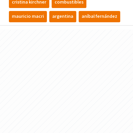
cristina kirchner
combustibles
mauricio macri
argentina
aní­bal fernández