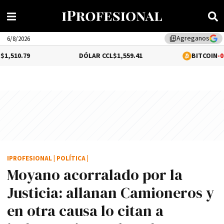
Agreganos
library_add
6/8/2026
DÓLAR CCL
$1,559.41
BITCOIN
-0.02%
$64,528
IPROFESIONAL
|
POLÍTICA
|
Moyano acorralado por la
Justicia: allanan Camioneros y
en otra causa lo citan a