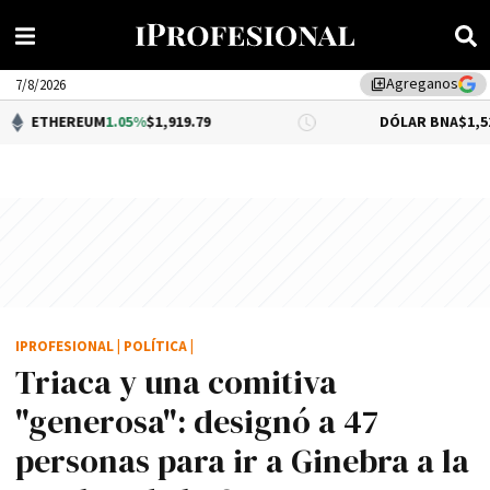
Agreganos
library_add
7/8/2026
UM
1.05%
$1,919.79
DÓLAR BNA
$1,520.00
IPROFESIONAL
|
POLÍTICA
|
Triaca y una comitiva
"generosa": designó a 47
personas para ir a Ginebra a la