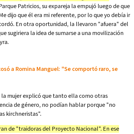
Parque Patricios, su expareja la empujó luego de que
Me dijo que él era mi referente, por lo que yo debía ir
cordó. En otra oportunidad, la llevaron "afuera" del
ue sugiriera la idea de sumarse a una movilización
yra.
acosó a Romina Manguel: "Se comportó raro, se
 la mujer explicó que tanto ella como otras
olencia de género, no podían hablar porque "no
as kirchneristas".
ran de "traidoras del Proyecto Nacional". En ese