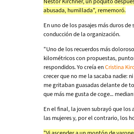
Néstor Kirchner, un poquito después
abusada, humillada", rememoró.
En uno de los pasajes más duros de 
conducción de la organización.
"Uno de los recuerdos más doloroso
kilométricos con propuestas, puntos 
respondidos. Yo creía en
Cristina Ki
crecer que no me la sacaba nadie: ni l
me gritaban guasadas delante de tod
que más me gusta de coge... median
En el final, la joven subrayó que l
las mujeres y, por el contrario, los
"Vi ascender a un montón de varones