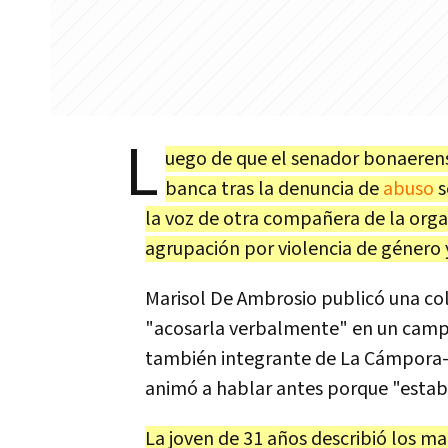
L
uego de que el senador bonaeren
banca tras la denuncia de
abuso
s
la voz de otra compañera de la organ
agrupación por violencia de género 
Marisol De Ambrosio publicó una c
"acosarla verbalmente" en un camp
también integrante de La Cámpora- 
animó a hablar antes porque "estab
La joven de 31 años describió los ma