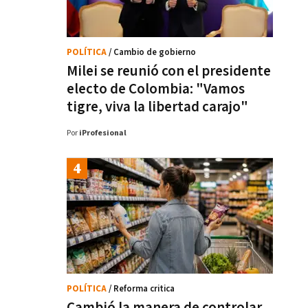
POLÍTICA
/ Cambio de gobierno
Milei se reunió con el presidente
electo de Colombia: "Vamos
tigre, viva la libertad carajo"
Por
iProfesional
POLÍTICA
/ Reforma critica
Cambió la manera de controlar