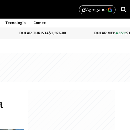
Agreganos
library_add
Tecnología
Comex
DÓLAR TURISTA
$1,976.00
DÓLAR MEP
4.35%
$1,579.46
a