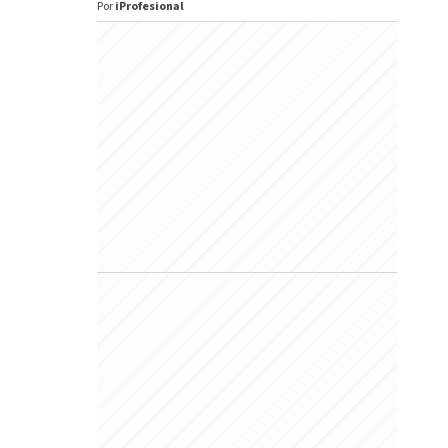
Por
iProfesional