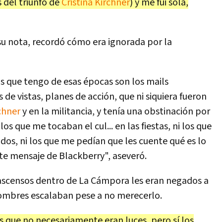
 del triunfo de
Cristina Kirchner
) y me fui sola,
su nota, recordó cómo era ignorada por la
s que tengo de esas épocas son los mails
de vistas, planes de acción, que ni siquiera fueron
rchner
y en la militancia, y tenía una obstinación por
os que me tocaban el cul... en las fiestas, ni los que
os, ni los que me pedían que les cuente qué es lo
te mensaje de Blackberry", aseveró.
os ascensos dentro de La Cámpora les eran negados a
 hombres escalaban pese a no merecerlo.
 que no necesariamente eran luces, pero sí los