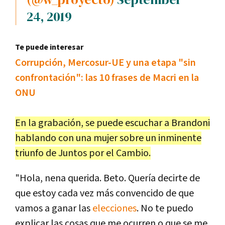
24, 2019
Te puede interesar
Corrupción, Mercosur-UE y una etapa "sin
confrontación": las 10 frases de Macri en la
ONU
En la grabación, se puede escuchar a Brandoni
hablando con una mujer sobre un inminente
triunfo de Juntos por el Cambio.
"Hola, nena querida. Beto. Quería decirte de
que estoy cada vez más convencido de que
vamos a ganar las
elecciones
. No te puedo
explicar las cosas que me ocurren o que se me