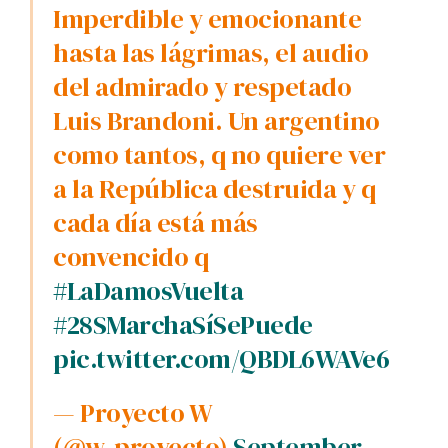
Imperdible y emocionante
hasta las lágrimas, el audio
del admirado y respetado
Luis Brandoni. Un argentino
como tantos, q no quiere ver
a la República destruida y q
cada día está más
convencido q
#LaDamosVuelta
#28SMarchaSíSePuede
pic.twitter.com/QBDL6WAVe6
— Proyecto W
(@w_proyecto)
September