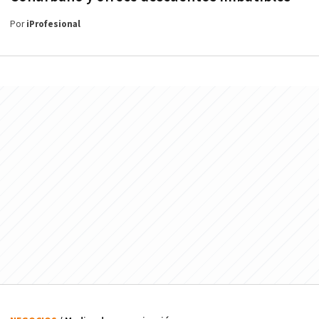
Por
iProfesional