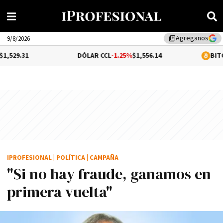
Agreganos
library_add
9/8/2026
DÓLAR CCL
-1.25%
$1,556.14
BITCOIN
0.25%
$6
IPROFESIONAL
|
POLÍTICA
|
CAMPAÑA
"Si no hay fraude, ganamos en
primera vuelta"