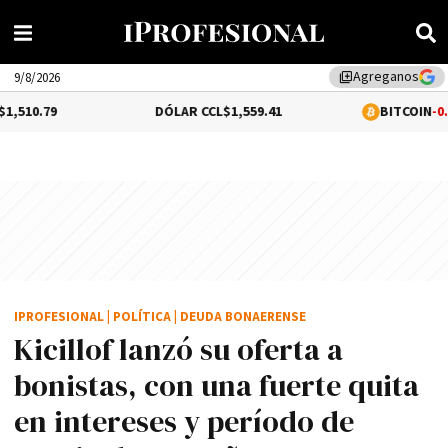
Agreganos
library_add
9/8/2026
DÓLAR CCL
$1,559.41
BITCOIN
-0.02%
$64,528
IPROFESIONAL
|
POLÍTICA
|
DEUDA BONAERENSE
Kicillof lanzó su oferta a
bonistas, con una fuerte quita
en intereses y período de