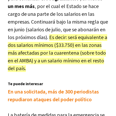
un mes más
, por el cual el Estado se hace
cargo de una parte de los salarios en las
empresas. Continuará bajo la misma regla que
en junio (salarios de julio, que se abonarán en
los próximos días).
Es decir: será equivalente a
dos salarios mínimos ($33.750) en las zonas
más afectadas por la cuarentena (sobre todo
en el AMBA) y a un salario mínimo en el resto
del país.
Te puede interesar
En una solicitada, más de 300 periodistas
repudiaron ataques del poder político
La batería de medidas para la emergencia se