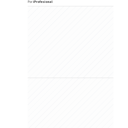
Por
iProfesional