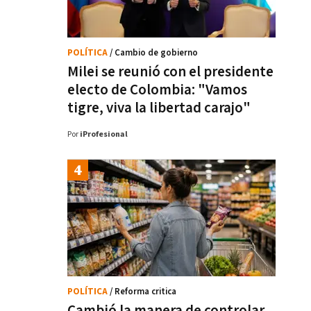
POLÍTICA
/ Cambio de gobierno
Milei se reunió con el presidente
electo de Colombia: "Vamos
tigre, viva la libertad carajo"
Por
iProfesional
POLÍTICA
/ Reforma critica
Cambió la manera de controlar