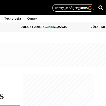
Agreganos
library_add
Tecnología
Comex
DÓLAR TURISTA
0.34%
$1,976.00
DÓLAR MEP
-0.54%
$1,51
s