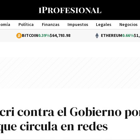
nomía
Política
Finanzas
Impuestos
Legales
Negocios
Management
BITCOIN
0.39%
$64,793.98
ETHEREUM
0.66%
$1,910.16
cri contra el Gobierno po
que circula en redes