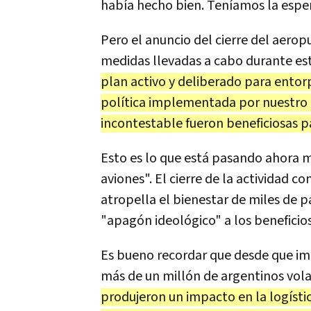
había hecho bien. Teníamos la espe
Pero el anuncio del cierre del aerop
medidas llevadas a cabo durante es
plan activo y deliberado para entorp
política implementada por nuestro 
incontestable fueron beneficiosas p
Esto es lo que está pasando ahora 
aviones". El cierre de la actividad 
atropella el bienestar de miles de 
"apagón ideológico" a los beneficios
Es bueno recordar que desde que i
más de un millón de argentinos vola
produjeron un impacto en la logísti