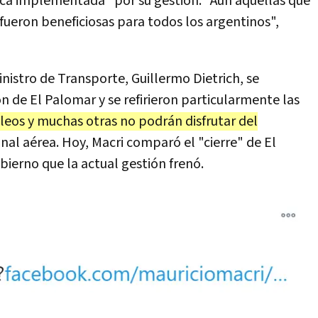
tica implementada" por su gestión. "Aún aquellas que
fueron beneficiosas para todos los argentinos",
nistro de Transporte, Guillermo Dietrich, se
ón de El Palomar y se refirieron particularmente las
leos y muchas otras no podrán disfrutar del
nal aérea. Hoy, Macri comparó el "cierre" de El
ierno que la actual gestión frenó.