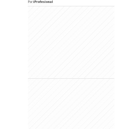
Por
iProfesional