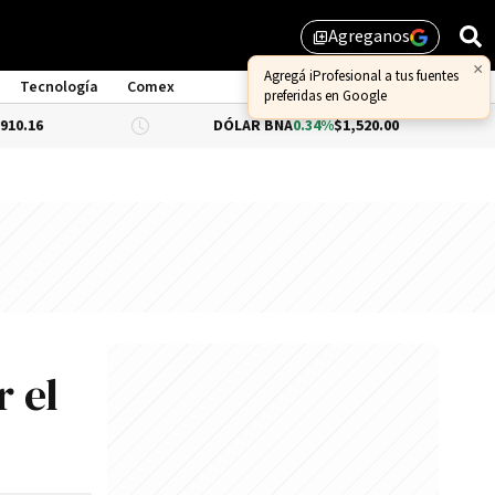
Agreganos
library_add
×
Agregá iProfesional a tus fuentes
Tecnología
Comex
preferidas en Google
DÓLAR BNA
0.34%
$1,520.00
DÓLAR 
r el