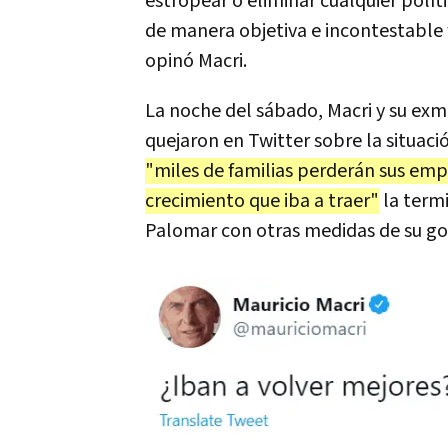
estropear o eliminar cualquier polí
de manera objetiva e incontestable 
opinó Macri.
La noche del sábado, Macri y su exmi
quejaron en Twitter sobre la situaci
"miles de familias perderán sus emp
crecimiento que iba a traer"
la termi
Palomar con otras medidas de su gob