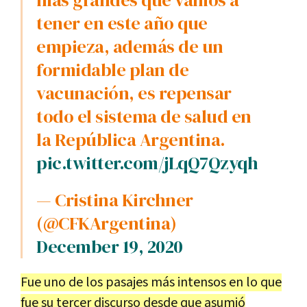
más grandes que vamos a
tener en este año que
empieza, además de un
formidable plan de
vacunación, es repensar
todo el sistema de salud en
la República Argentina.
pic.twitter.com/jLqQ7Qzyqh
— Cristina Kirchner
(@CFKArgentina)
December 19, 2020
Fue uno de los pasajes más intensos en lo que
fue su tercer discurso desde que asumió