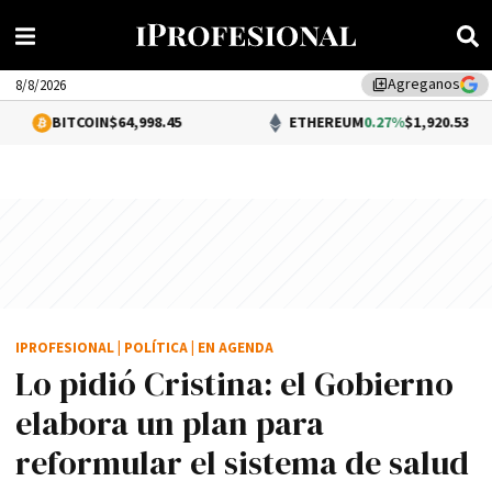
Agreganos
library_add
8/8/2026
COIN
$64,998.45
ETHEREUM
0.27%
$1,920.53
IPROFESIONAL
|
POLÍTICA
|
EN AGENDA
Lo pidió Cristina: el Gobierno
elabora un plan para
reformular el sistema de salud