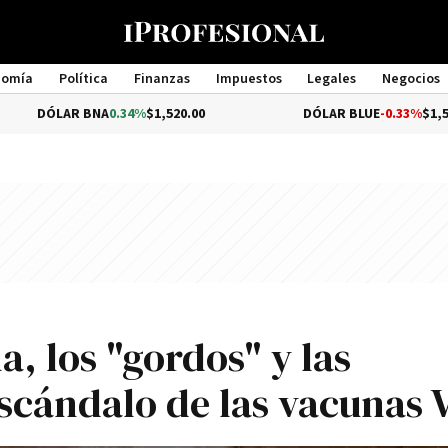
nomía
Política
Finanzas
Impuestos
Legales
Negocios
Management
NA
0.34%
$1,520.00
DÓLAR BLUE
-0.33%
$1,540.00
a, los "gordos" y las
scándalo de las vacunas 