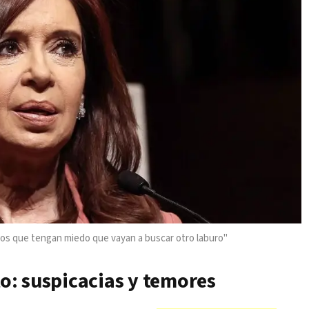
tros que tengan miedo que vayan a buscar otro laburo"
: suspicacias y temores