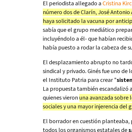
El periodista allegado a
Cristina Kir
número dos de Clarín, José Antonio
haya solicitado la vacuna por antic
sabía que el grupo mediático prepar
incluyéndolo a él- que habían recibi
había puesto a rodar la cabeza de su
El desplazamiento abrupto no tardó
sindical y privado. Ginés fue uno de
el Instituto Patria para crear "
siste
La propuesta también escandalizó a
quienes vieron
una avanzada sobre lo
sociales y una mayor injerencia del 
El borrador en cuestión planteaba, 
todos los organismos estatales de
s