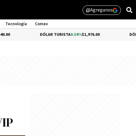
Agreganos
library_add
Tecnología
Comex
DÓLAR TURISTA
0.34%
$1,976.00
DÓLAR MEP
-0.54%
VIP