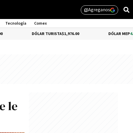
Agreganos
library_add
Tecnología
Comex
DÓLAR TURISTA
$1,976.00
DÓLAR MEP
4.35%
$1,57
e le