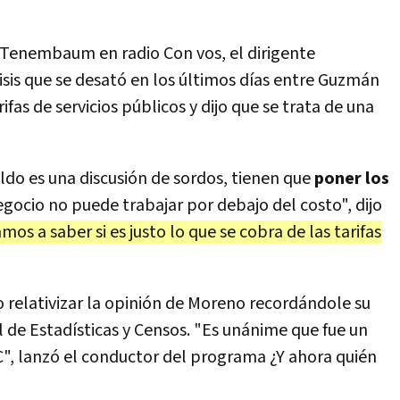
 Tenembaum en radio Con vos, el dirigente
isis que se desató en los últimos días entre Guzmán
fas de servicios públicos y dijo que se trata de una
do es una discusión de sordos, tienen que
poner los
egocio no puede trabajar por debajo del costo", dijo
os a saber si es justo lo que se cobra de las tarifas
elativizar la opinión de Moreno recordándole su
l de Estadísticas y Censos. "Es unánime que fue un
C", lanzó el conductor del programa ¿Y ahora quién