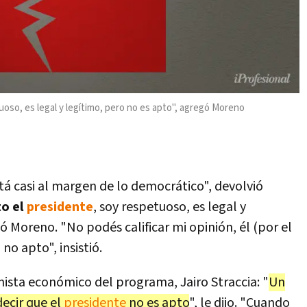
uoso, es legal y legítimo, pero no es apto", agregó Moreno
tá casi al margen de lo democrático", devolvió
to el
presidente
, soy respetuoso, es legal y
ó Moreno. "No podés calificar mi opinión, él (por el
 no apto", insistió.
ista económico del programa, Jairo Straccia: "
Un
ecir que el
presidente
no es apto
", le dijo. "Cuando