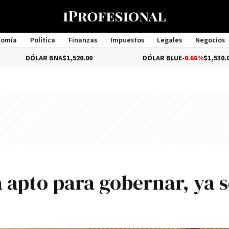
nomía
Política
Finanzas
Impuestos
Legales
Negocios
Management
LAR BNA
$1,520.00
DÓLAR BLUE
-0.66%
$1,530.00
á apto para gobernar, ya s