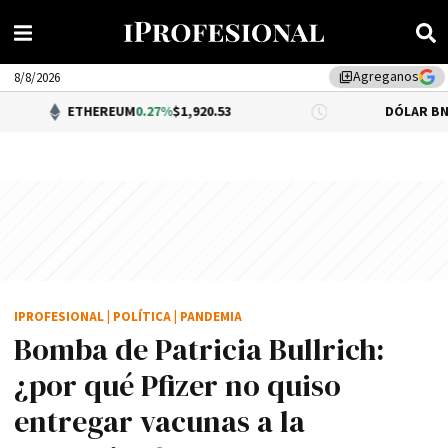
Agreganos
library_add
8/8/2026
ETHEREUM
0.27%
$1,920.53
DÓLAR BNA
$1,520.
IPROFESIONAL
|
POLÍTICA
|
PANDEMIA
Bomba de Patricia Bullrich:
¿por qué Pfizer no quiso
entregar vacunas a la