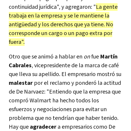
continuidad jurídica", y agregaron: "
La gente
trabaja en la empresa y se le mantiene la
antigüedad y los derechos que ya tiene. No
corresponde un cargo o un pago extra por
fuera".
Otro que se animó a hablar en
on
fue
Martín
Cabrales
, vicepresidente de la marca de café
que lleva su apellido. El empresario mostró su
malestar
por el reclamo y ponderó la actitud
de De Narvaez: "Entiendo que la empresa que
compró Walmart ha hecho todos los
esfuerzos y negociaciones para evitar un
problema que no tendrían que haber tenido.
Hay que
agradecer
a empresarios como De