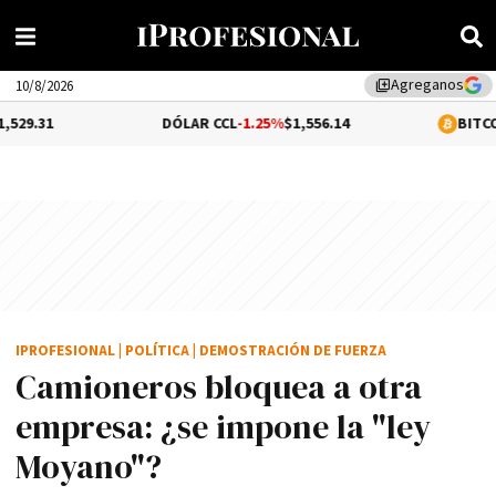
Agreganos
library_add
10/8/2026
DÓLAR CCL
-1.25%
$1,556.14
BITCOIN
-0.06%
$65
IPROFESIONAL
|
POLÍTICA
|
DEMOSTRACIÓN DE FUERZA
Camioneros bloquea a otra
empresa: ¿se impone la "ley
Moyano"?