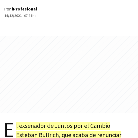
Por
iProfesional
14/12/2021
- 07:11hs
E
l exsenador de Juntos por el Cambio
Esteban Bullrich, que acaba de renunciar