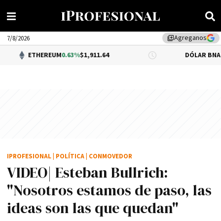
Agreganos
library_add
7/8/2026
HEREUM
0.63%
$1,911.64
DÓLAR BNA
$1,520.00
IPROFESIONAL
|
POLÍTICA
|
CONMOVEDOR
VIDEO| Esteban Bullrich:
"Nosotros estamos de paso, las
ideas son las que quedan"