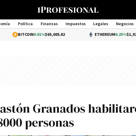
nomía
Política
Finanzas
Impuestos
Legales
Negocios
Management
ITCOIN
0.01%
$65,005.82
ETHEREUM
0.25%
$1,920.07
astón Granados habilita
 8000 personas