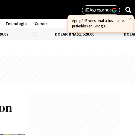
Agreganos
library_add
×
Agregá iProfesional a tus fuentes
Tecnología
Comex
preferidas en Google
DÓLAR BNA
$1,520.00
DÓLAR BLUE
-0.3
ron