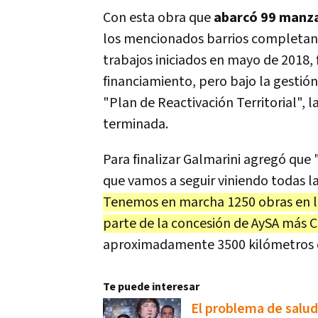
Con esta obra que
abarcó 99 manza
los mencionados barrios completan 
trabajos iniciados en mayo de 2018, 
financiamiento, pero bajo la gestió
"Plan de Reactivación Territorial",
terminada.
Para finalizar Galmarini agregó que 
que vamos a seguir viniendo todas l
Tenemos en marcha 1250 obras en l
parte de la concesión de AySA más C
aproximadamente 3500 kilómetros cu
Te puede interesar
El problema de salud