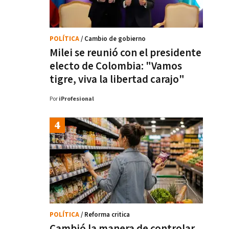
POLÍTICA
/ Cambio de gobierno
Milei se reunió con el presidente
electo de Colombia: "Vamos
tigre, viva la libertad carajo"
Por
iProfesional
POLÍTICA
/ Reforma critica
Cambió la manera de controlar