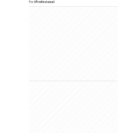
Por
iProfesional