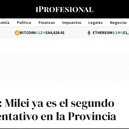
nomía
Política
Finanzas
Impuestos
Legales
Negocios
Management
ITCOIN
0.12%
$64,620.01
ETHEREUM
0.34%
$1,904.10
Milei ya es el segundo
ntativo en la Provincia