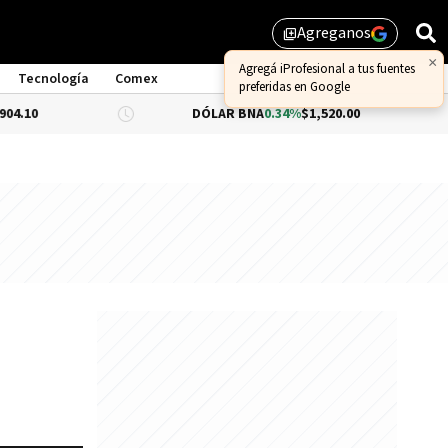
Agreganos
library_add
Tecnología
Comex
DÓLAR BNA
0.34%
$1,520.00
DÓLAR BLU