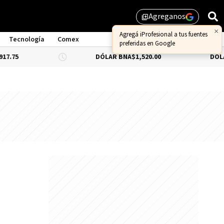
Agreganos
library_add
×
Agregá iProfesional a tus fuentes
Tecnología
Comex
preferidas en Google
DÓLAR BNA
$1,520.00
DÓLAR BLUE
-0
:
n