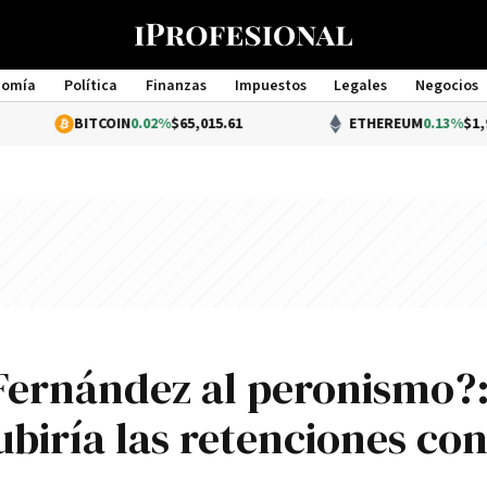
nomía
Política
Finanzas
Impuestos
Legales
Negocios
Management
BITCOIN
0.02%
$65,015.61
ETHEREUM
0.13%
$1,917.75
Fernández al peronismo?
ubiría las retenciones co