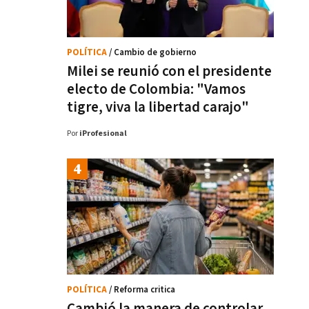
POLÍTICA
/ Cambio de gobierno
Milei se reunió con el presidente
electo de Colombia: "Vamos
tigre, viva la libertad carajo"
Por
iProfesional
POLÍTICA
/ Reforma critica
Cambió la manera de controlar