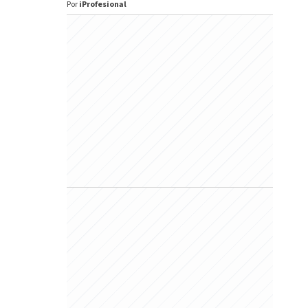
Por
iProfesional