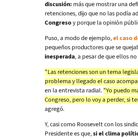
discusión:
más que mostrar una defin
retenciones, dijo que no las podía 
Congreso
y porque la opinión públ
Puso, a modo de ejemplo,
el caso d
pequeños productores que se quej
inesperada
, a pesar de que ellos n
"Las retenciones son un tema legisl
problema y llegado el caso acompañ
en la entrevista radial.
"Yo puedo ma
Congreso, pero lo voy a perder, si t
agregó.
Y, casi como Roosevelt con los sindic
Presidente es que,
si el clima polí