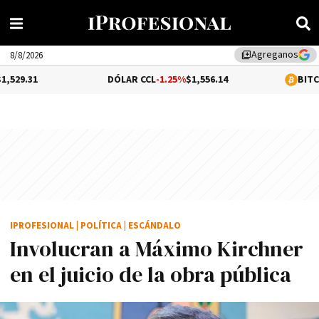
Agreganos
library_add
8/8/2026
DÓLAR CCL
-1.25%
$1,556.14
BITCOIN
-0.02%
$64
IPROFESIONAL
|
POLÍTICA
|
ESCÁNDALO
Involucran a Máximo Kirchner
en el juicio de la obra pública