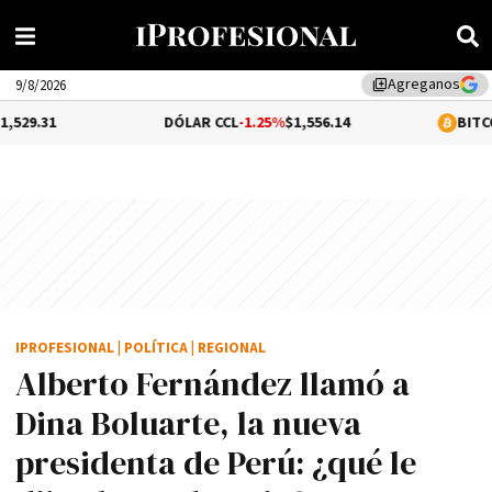
Agreganos
library_add
9/8/2026
DÓLAR CCL
-1.25%
$1,556.14
BITCOIN
0.25%
$64
IPROFESIONAL
|
POLÍTICA
|
REGIONAL
Alberto Fernández llamó a
Dina Boluarte, la nueva
presidenta de Perú: ¿qué le