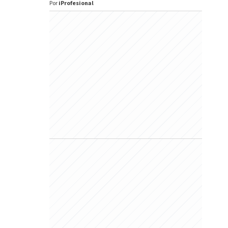
Por
iProfesional