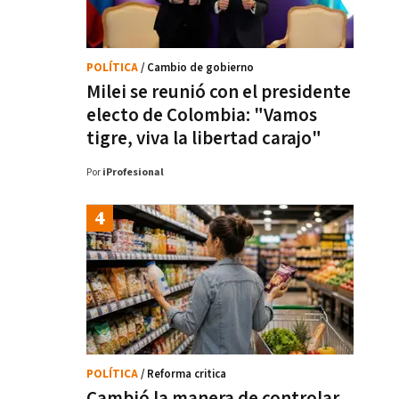
POLÍTICA
/ Cambio de gobierno
Milei se reunió con el presidente
electo de Colombia: "Vamos
tigre, viva la libertad carajo"
Por
iProfesional
POLÍTICA
/ Reforma critica
Cambió la manera de controlar