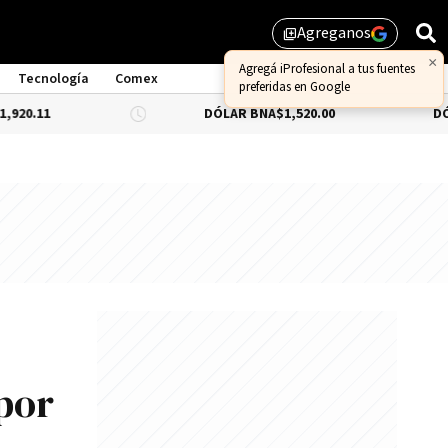
Agreganos
library_add
Tecnología
Comex
DÓLAR BNA
$1,520.00
DÓLAR BLUE
-
 por