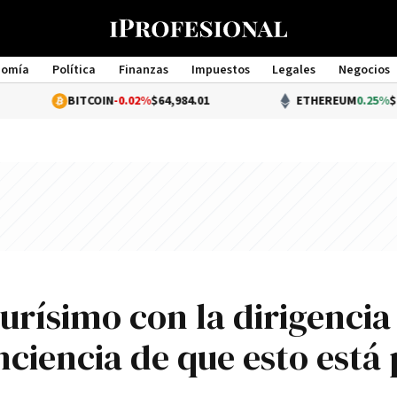
nomía
Política
Finanzas
Impuestos
Legales
Negocios
Management
BITCOIN
-0.02%
$64,984.01
ETHEREUM
0.25%
$1,920.11
urísimo con la dirigencia
nciencia de que esto está