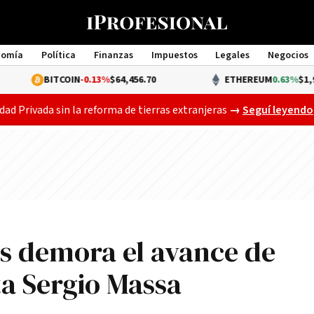
nomía
Política
Finanzas
Impuestos
Legales
Negocios
Management
TCOIN
-0.13%
$64,456.70
ETHEREUM
0.63%
$1,909.66
Gobierno busca a
dad Privada sin la reforma de tierras extranjeras
→
Seguí leyendo
os demora el avance de
ta Sergio Massa