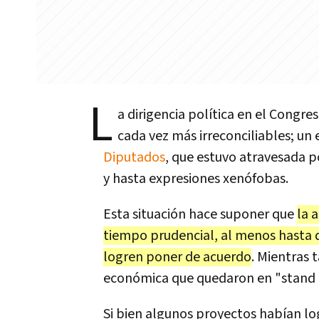
L
a dirigencia política en el Congr
cada vez más irreconciliables; un
Diputados
, que estuvo atravesada p
y hasta expresiones xenófobas.
Esta situación hace suponer que
la 
tiempo prudencial, al menos hasta qu
logren poner de acuerdo
. Mientras 
económica que quedaron en "stand 
Si bien algunos proyectos habían lo