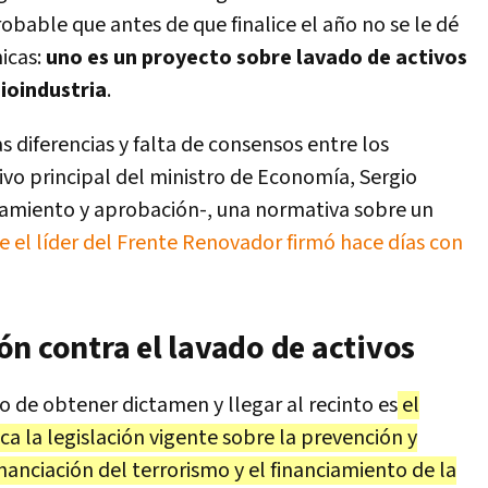
obable que antes de que finalice el año no se le dé
icas:
uno es un proyecto sobre lavado de activos
bioindustria
.
s diferencias y falta de consensos entre los
tivo principal del ministro de Economía, Sergio
atamiento y aprobación-, una normativa sobre un
e el líder del Frente Renovador firmó hace días con
n contra el lavado de activos
 de obtener dictamen y llegar al recinto es
el
ca la legislación vigente sobre la prevención y
inanciación del terrorismo y el financiamiento de la