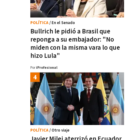
POLÍTICA
/ En el Senado
Bullrich le pidió a Brasil que
reponga a su embajador: "No
miden con la misma vara lo que
hizo Lula"
Por
iProfesional
POLÍTICA
/ Otro viaje
Javier Milei aterrizó en Ecuador