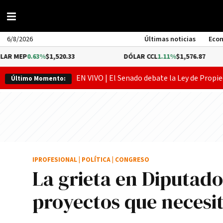
6/8/2026
Últimas noticias
Eco
3%
$1,520.33
DÓLAR CCL
1.11%
$1,576.87
BI
EN VIVO | El Senado debate la Ley de Propie
Último Momento:
IPROFESIONAL
|
POLÍTICA
|
CONGRESO
La grieta en Diputad
proyectos que necesi