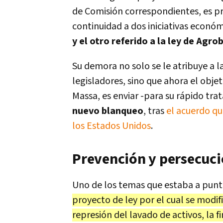
de Comisión correspondientes, es pr
continuidad a dos iniciativas económ
y el otro referido a la ley de Agro
Su demora no solo se le atribuye a la
legisladores, sino que ahora el obje
Massa, es enviar -para su rápido tr
nuevo blanqueo
, tras
el acuerdo qu
los Estados Unidos
.
Prevención y persecució
Uno de los temas que estaba a punto
proyecto de ley por el cual se modifi
represión del lavado de activos, la f