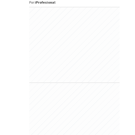
Por
iProfesional