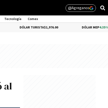
Agreganos
library_add
Tecnología
Comex
DÓLAR TURISTA
$1,976.00
DÓLAR MEP
4.35%
$1,579.46
 al