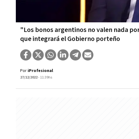
"Los bonos argentinos no valen nada porq
que integrará el Gobierno porteño
Por
iProfesional
27/12/2022
- 11:39hs