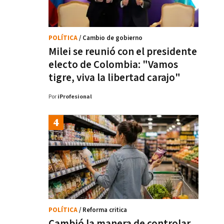
POLÍTICA
/ Cambio de gobierno
Milei se reunió con el presidente
electo de Colombia: "Vamos
tigre, viva la libertad carajo"
Por
iProfesional
POLÍTICA
/ Reforma critica
Cambió la manera de controlar