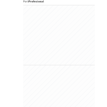
Por
iProfesional