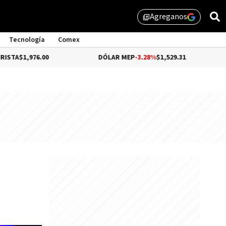
Agreganos
library_add
Tecnología
Comex
,976.00
DÓLAR MEP
-3.28%
$1,529.31
DÓLAR