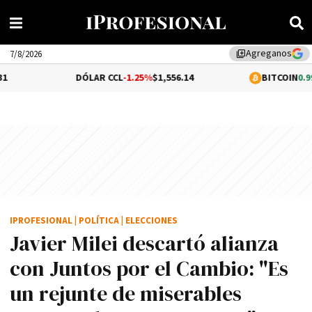
Agreganos
library_add
7/8/2026
DÓLAR CCL
-1.25%
$1,556.14
BITCOIN
0.99%
$64,90
IPROFESIONAL
|
POLÍTICA
|
ELECCIONES
Javier Milei descartó alianza
con Juntos por el Cambio: "Es
un rejunte de miserables