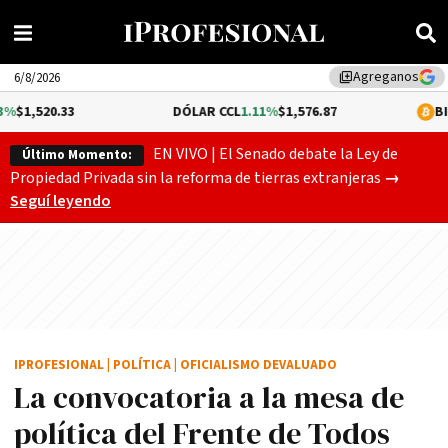
Agreganos
library_add
6/8/2026
33
DÓLAR CCL
1.11%
$1,576.87
BITCOIN
-0.
EN VIVO | El Senado debate la Ley de
Último Momento:
Gobierno
Propiedad Privada sin la reforma de tierras extranjeras
→
Seguí leyendo
IPROFESIONAL
|
POLÍTICA
|
OFICIALISMO DEVALUADO
La convocatoria a la mesa de
política del Frente de Todos