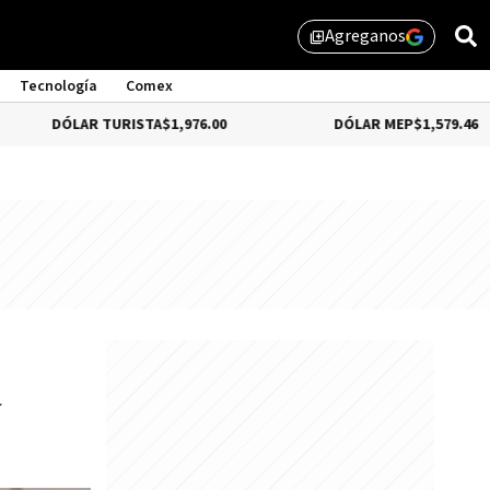
Agreganos
library_add
Tecnología
Comex
AR TURISTA
$1,976.00
DÓLAR MEP
$1,579.46
a